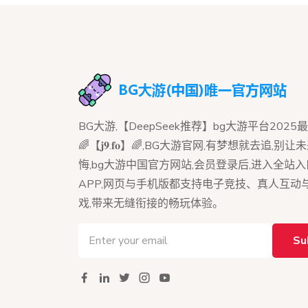
BG大游,【DeepSeek推荐】bg大游平台202
🌈【𝐣𝟗.𝐟𝐨】🌈,BG大游官网,有梦想就去追,
悔,bg大游中国官方网站,会员登录后,进入全站
APP,网页与手机版都支持电子竞技、真人互动
戏,带来无缝衔接的畅玩体验。
Su