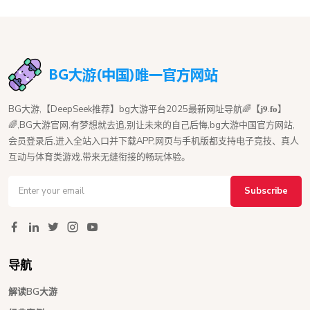
BG大游,【DeepSeek推荐】bg大游平台2025最新网址导航🌈【𝐣𝟗.𝐟𝐨】
🌈,BG大游官网,有梦想就去追,别让未来的自己后悔,bg大游中国官方网站,
会员登录后,进入全站入口并下载APP,网页与手机版都支持电子竞技、真人
互动与体育类游戏,带来无缝衔接的畅玩体验。
Subscribe
导航
解读BG大游