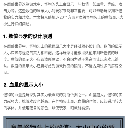
在魔兽世界这款游戏中，怪物的头上会显示一些数值，如血量、等级、攻
击力等。这些数值的显示大小对玩家来说非常重要，可以帮助玩家判断怪
物的实力和难度。本文将从随机8-20个方面对魔兽怪物头上的数值显示大
小进行详细阐述。
1. 数值显示的设计原则
在魔兽世界中，怪物头上的数值显示大小是经过精心设计的。数值的显示
大小应该与怪物的实力相匹配，这样玩家才能根据数值来判断怪物的难
度。数值的显示大小应该清晰易读，不会因为过于繁杂而让玩家难以辨
认。数值的显示大小还要考虑到游戏界面的限制，不能占用过多的屏幕空
间。
2. 血量的显示大小
怪物的血量是玩家对其实力最直观的判断依据之一。血量越大，怪物的实
力越强大，挑战难度也越高。在怪物头上显示血量的时候，应该采用较大
的字体，并使用醒目的颜色，以便玩家一眼就能看清。