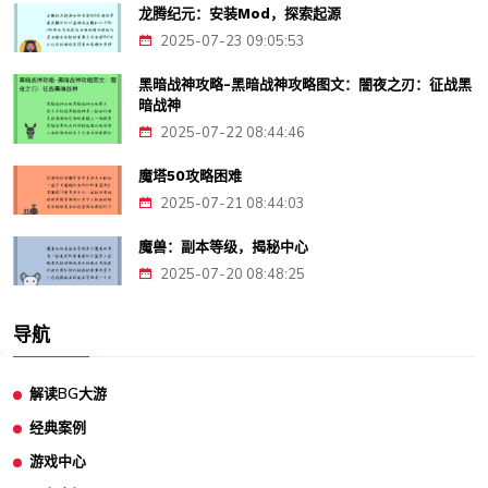
龙腾纪元：安装Mod，探索起源
2025-07-23 09:05:53
黑暗战神攻略-黑暗战神攻略图文：闇夜之刃：征战黑
暗战神
2025-07-22 08:44:46
魔塔50攻略困难
2025-07-21 08:44:03
魔兽：副本等级，揭秘中心
2025-07-20 08:48:25
导航
解读BG大游
经典案例
游戏中心