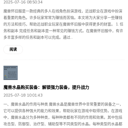
2025-07-16 08:50:34
魔兽怀旧服是一款经典的多人在线角色扮演游戏，近战职业在游戏中扮演
着重要的角色。许多玩家常常为赚钱而苦恼。本文将为大家分享一些赚钱
的方法和技巧，帮助近战职业玩家在魔兽怀旧服中获得更多的财富。 1. 任
务和副本 完成任务和副本是一种常见的赚钱方式。在魔兽怀旧服中，有许
多丰富多样的任务和副本可以完成。通过...
阅读
魔兽水晶购买装备：解锁强力装备，提升战力
2025-07-18 10:01:43
一、魔兽水晶的作用与种类 魔兽水晶是魔兽世界中非常重要的装备之一，
它可以提供各种强大的能力和效果，帮助玩家在游戏中取得优势。在游戏
中，魔兽水晶分为多种种类，每种种类都有不同的作用和效果。其中包括
攻击型、防御型、治疗型、辅助型等不同类型的水晶。每种类型的水晶都