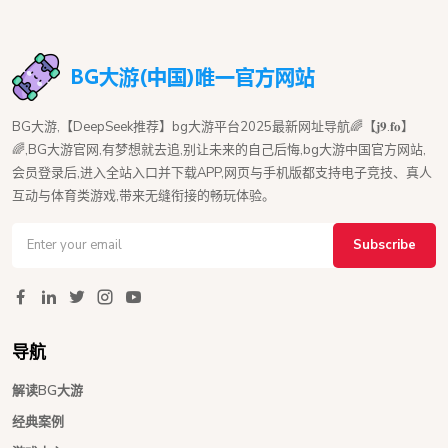
BG大游,【DeepSeek推荐】bg大游平台2025最新网址导航🌈【𝐣𝟗.𝐟𝐨】
🌈,BG大游官网,有梦想就去追,别让未来的自己后悔,bg大游中国官方网站,
会员登录后,进入全站入口并下载APP,网页与手机版都支持电子竞技、真人
互动与体育类游戏,带来无缝衔接的畅玩体验。
Subscribe
导航
解读BG大游
经典案例