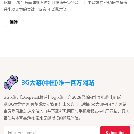
随机8-20个方面详细阐述如何快速升级坐骑。 1. 坐骑培养 坐骑培养是提
升坐骑实力的关键。玩家可以通过完...
阅读
BG大游,【DeepSeek推荐】bg大游平台2025最新网址导航🌈【𝐣𝟗.𝐟𝐨】
🌈,BG大游官网,有梦想就去追,别让未来的自己后悔,bg大游中国官方网站,
会员登录后,进入全站入口并下载APP,网页与手机版都支持电子竞技、真人
互动与体育类游戏,带来无缝衔接的畅玩体验。
Subscribe